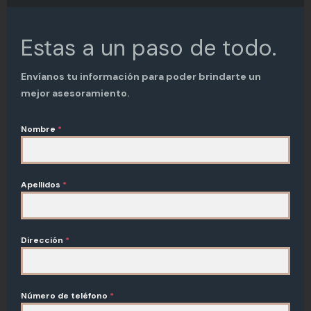
Estas a un paso de todo.
Envíanos tu información para poder brindarte un
mejor asesoramiento.
Nombre
*
Apellidos
*
Conoce Pasaje Álamos
Dirección
*
Número de teléfono
*